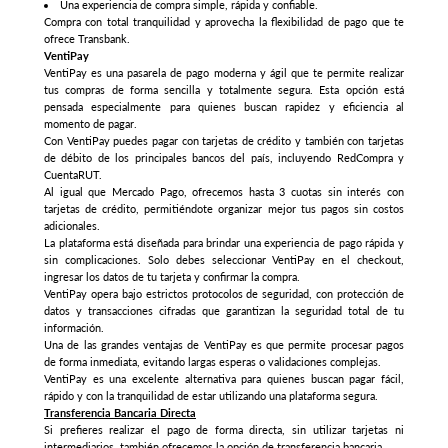
Una experiencia de compra simple, rápida y confiable.
Compra con total tranquilidad y aprovecha la flexibilidad de pago que te
ofrece Transbank.
VentiPay
VentiPay es una pasarela de pago moderna y ágil que te permite realizar
tus compras de forma sencilla y totalmente segura. Esta opción está
pensada especialmente para quienes buscan rapidez y eficiencia al
momento de pagar.
Con VentiPay puedes pagar con tarjetas de crédito y también con tarjetas
de débito de los principales bancos del país, incluyendo RedCompra y
CuentaRUT.
Al igual que Mercado Pago, ofrecemos hasta 3 cuotas sin interés con
tarjetas de crédito, permitiéndote organizar mejor tus pagos sin costos
adicionales.
La plataforma está diseñada para brindar una experiencia de pago rápida y
sin complicaciones. Solo debes seleccionar VentiPay en el checkout,
ingresar los datos de tu tarjeta y confirmar la compra.
VentiPay opera bajo estrictos protocolos de seguridad, con protección de
datos y transacciones cifradas que garantizan la seguridad total de tu
información.
Una de las grandes ventajas de VentiPay es que permite procesar pagos
de forma inmediata, evitando largas esperas o validaciones complejas.
VentiPay es una excelente alternativa para quienes buscan pagar fácil,
rápido y con la tranquilidad de estar utilizando una plataforma segura.
Transferencia Bancaria Directa
Si prefieres realizar el pago de forma directa, sin utilizar tarjetas ni
intermediarios, también ofrecemos la opción de transferencia bancaria.