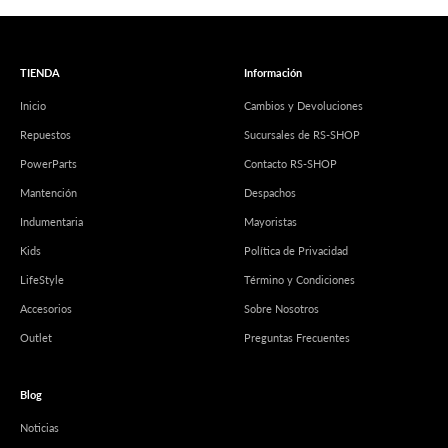
TIENDA
Información
Inicio
Cambios y Devoluciones
Repuestos
Sucursales de RS-SHOP
PowerParts
Contacto RS-SHOP
Mantención
Despachos
Indumentaria
Mayoristas
Kids
Política de Privacidad
LifeStyle
Término y Condiciones
Accesorios
Sobre Nosotros
Outlet
Preguntas Frecuentes
Blog
Noticias