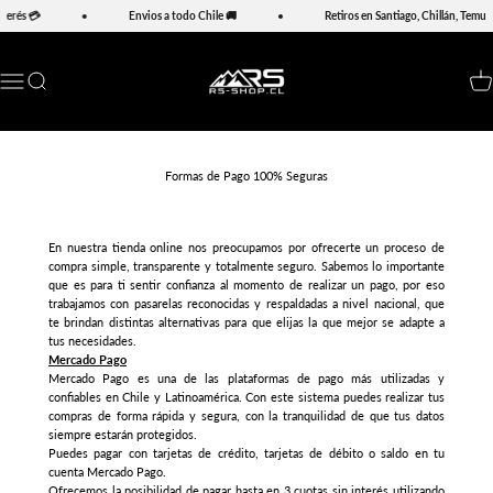
Ir al contenido
terés 💳
Envios a todo Chile 🚚
Retiros en Santiago, Chillán, Temuco
RS-Shop
Abrir menú de navegación
Abrir búsqueda
Abrir
Formas de Pago 100% Seguras
En nuestra tienda online nos preocupamos por ofrecerte un proceso de
compra simple, transparente y totalmente seguro. Sabemos lo importante
que es para ti sentir confianza al momento de realizar un pago, por eso
trabajamos con pasarelas reconocidas y respaldadas a nivel nacional, que
te brindan distintas alternativas para que elijas la que mejor se adapte a
tus necesidades.
Mercado Pago
Mercado Pago es una de las plataformas de pago más utilizadas y
confiables en Chile y Latinoamérica. Con este sistema puedes realizar tus
compras de forma rápida y segura, con la tranquilidad de que tus datos
siempre estarán protegidos.
Puedes pagar con tarjetas de crédito, tarjetas de débito o saldo en tu
cuenta Mercado Pago.
Ofrecemos la posibilidad de pagar hasta en 3 cuotas sin interés utilizando