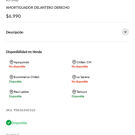
AMORTIGUADOR DELANTERO DERECHO
Precio de oferta
$6.990
Descripción
Disponibilidad en tienda
Apoquindo
Chillan CM
No disponible
No disponible
Ecommerce Chillan
La Serena
Disponible
No disponible
Raul Labbe
Temuco
Disponible
Disponible
SKU: 958.03.040.010
Disponible