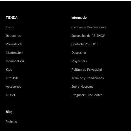
TIENDA
Información
Inicio
Cambios y Devoluciones
Repuestos
Sucursales de RS-SHOP
PowerParts
Contacto RS-SHOP
Mantención
Despachos
Indumentaria
Mayoristas
Kids
Política de Privacidad
LifeStyle
Término y Condiciones
Accesorios
Sobre Nosotros
Outlet
Preguntas Frecuentes
Blog
Noticias