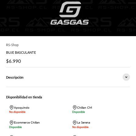
RS-Shop
BUJE BASCULANTE
Precio de oferta
$6.990
Descripción
Disponibilidad en tienda
Apoquindo
Chillan CM
No disponible
Disponible
Ecommerce Chillan
La Serena
Disponible
No disponible