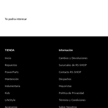
Te podria interesar
TIENDA
Información
Inicio
Cambios y Devoluciones
Repuestos
Sucursales de RS-SHOP
PowerParts
Contacto RS-SHOP
Mantención
Despachos
Indumentaria
Mayoristas
Kids
Política de Privacidad
LifeStyle
Término y Condiciones
Accesorios
Sobre Nosotros