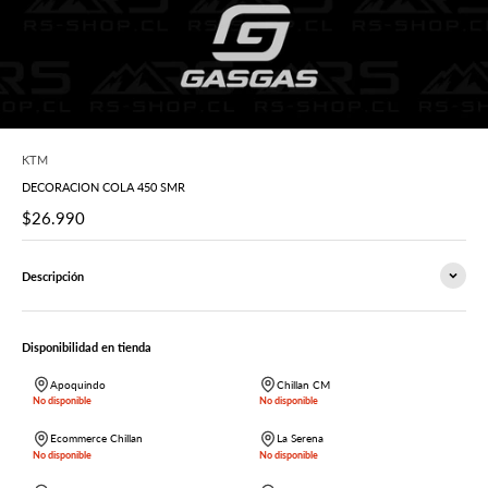
KTM
DECORACION COLA 450 SMR
Precio de oferta
$26.990
Descripción
Disponibilidad en tienda
Apoquindo
Chillan CM
No disponible
No disponible
Ecommerce Chillan
La Serena
No disponible
No disponible