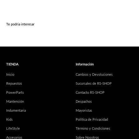
Te podria interesar
TIENDA
Información
Inicio
Cambios y Devoluciones
Repuestos
Sucursales de RS-SHOP
PowerParts
Contacto RS-SHOP
Mantención
Despachos
Indumentaria
Mayoristas
Kids
Política de Privacidad
LifeStyle
Término y Condiciones
Accesorios
Sobre Nosotros