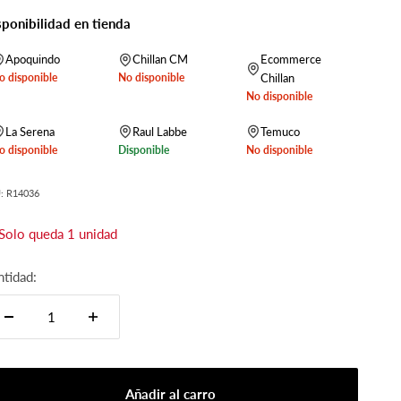
sponibilidad en tienda
Apoquindo
Chillan CM
Ecommerce
o disponible
No disponible
Chillan
No disponible
La Serena
Raul Labbe
Temuco
o disponible
Disponible
No disponible
: R14036
Solo queda 1 unidad
ntidad:
Añadir al carro