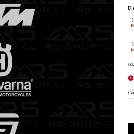
Di
N
N
SKU
Ca