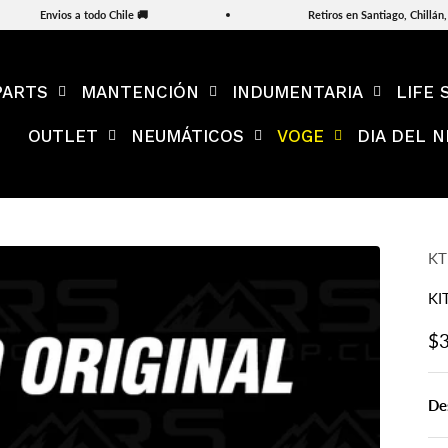
Envios a todo Chile 🚚
Retiros en Santiago, Chillán, 
PARTS
MANTENCIÓN
INDUMENTARIA
LIFE 
OUTLET
NEUMÁTICOS
VOGE
DIA DEL N
K
KI
Pr
$3
De