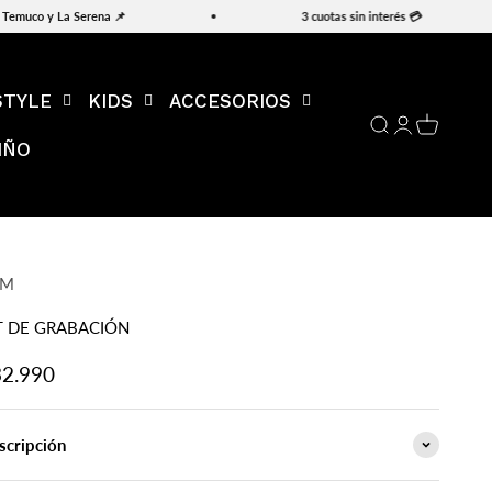
Temuco y La Serena 📌
3 cuotas sin interés 💳
STYLE
KIDS
ACCESORIOS
Abrir búsqueda
Abrir página d
Abrir carri
IÑO
TM
T DE GRABACIÓN
ecio de oferta
2.990
scripción