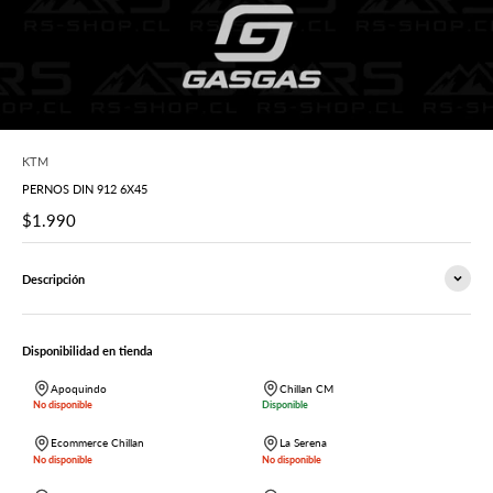
KTM
PERNOS DIN 912 6X45
Precio de oferta
$1.990
Descripción
Disponibilidad en tienda
Apoquindo
Chillan CM
No disponible
Disponible
Ecommerce Chillan
La Serena
No disponible
No disponible