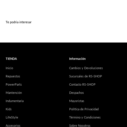
Te podria interesar
TIENDA
Información
Inicio
Cambios y Devoluciones
Repuestos
Sucursales de RS-SHOP
PowerParts
Contacto RS-SHOP
Mantención
Despachos
Indumentaria
Mayoristas
Kids
Política de Privacidad
LifeStyle
Término y Condiciones
Accesorios
Sobre Nosotros