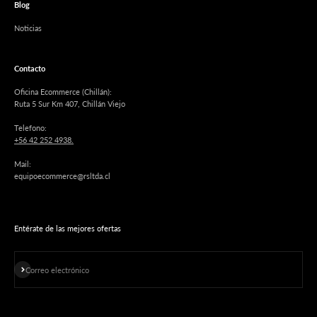
Blog
Noticias
Contacto
Oficina Ecommerce (Chillán):
Ruta 5 Sur Km 407, Chillán Viejo
Telefono:
+56 42 252 4938.
Mail:
equipoecommerce@rsltda.cl
Entérate de las mejores ofertas
Suscribirse
Correo electrónico