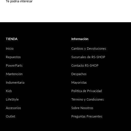
Te podria interesar
TIENDA
Información
Inicio
Cambios y Devoluciones
Repuestos
Sucursales de RS-SHOP
PowerParts
Contacto RS-SHOP
Mantención
Despachos
Indumentaria
Mayoristas
Kids
Política de Privacidad
LifeStyle
Término y Condiciones
Accesorios
Sobre Nosotros
Outlet
Preguntas Frecuentes