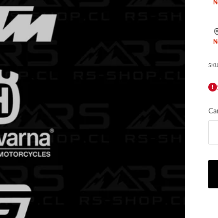
N
N
SKU
Ca