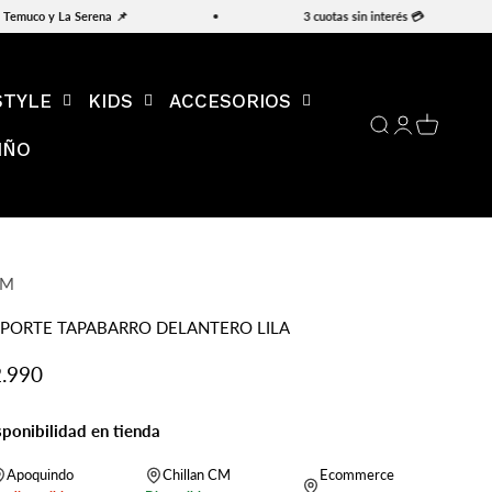
Temuco y La Serena 📌
3 cuotas sin interés 💳
STYLE
KIDS
ACCESORIOS
Abrir búsqueda
Abrir página d
Abrir carri
IÑO
TM
PORTE TAPABARRO DELANTERO LILA
ecio de oferta
.990
sponibilidad en tienda
Apoquindo
Chillan CM
Ecommerce