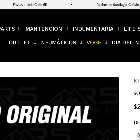
Envios a todo Chile 🚚
Retiros en Santiago, Chillán, 
PARTS
MANTENCIÓN
INDUMENTARIA
LIFE 
OUTLET
NEUMÁTICOS
VOGE
DIA DEL N
K
SO
Pr
$2
Di